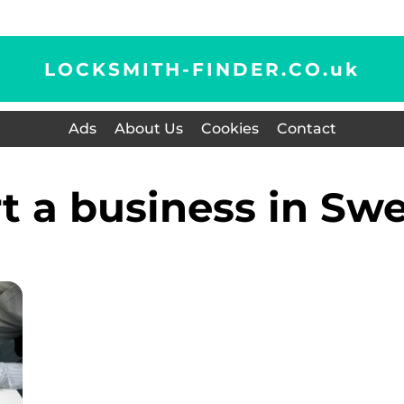
LOCKSMITH-FINDER.CO.
uk
Ads
About Us
Cookies
Contact
art a business in S