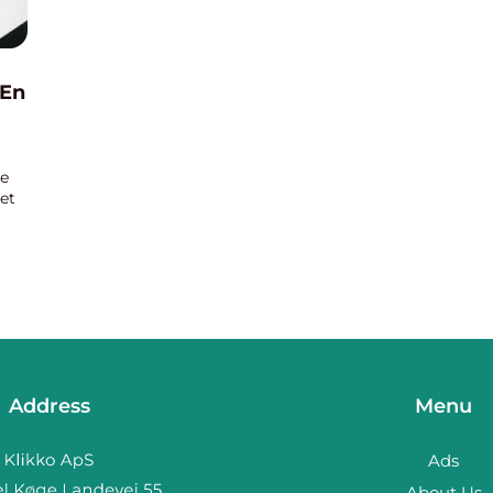
 En
de
det
en
Address
Menu
Ads
About Us