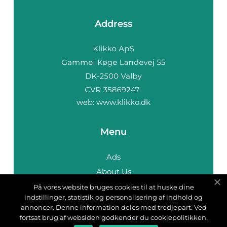
Address
web:
www.klikko.dk
Menu
Ads
About Us
Cookies
På vores website bruges cookies til at huske dine
indstillinger, statistik og personalisering af indhold og
Contact
annoncer. Denne information deles med tredjepart. Ved
Sitemap
fortsat brug af websiden godkender du cookiepolitikken.