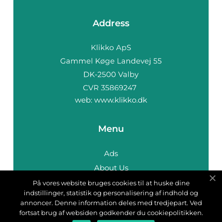
Address
web:
www.klikko.dk
Menu
Ads
About Us
Cookies
På vores website bruges cookies til at huske dine
indstillinger, statistik og personalisering af indhold og
Contact
annoncer. Denne information deles med tredjepart. Ved
Sitemap
fortsat brug af websiden godkender du cookiepolitikken.